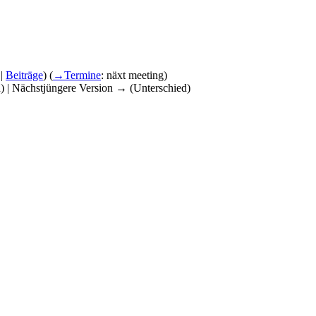
|
Beiträge
)
(
→‎Termine
:
näxt meeting
)
d) | Nächstjüngere Version → (Unterschied)