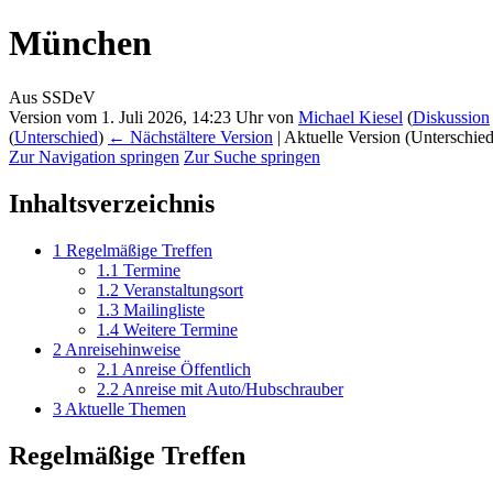
München
Aus SSDeV
Version vom 1. Juli 2026, 14:23 Uhr von
Michael Kiesel
(
Diskussion
(
Unterschied
)
← Nächstältere Version
| Aktuelle Version (Unterschie
Zur Navigation springen
Zur Suche springen
Inhaltsverzeichnis
1
Regelmäßige Treffen
1.1
Termine
1.2
Veranstaltungsort
1.3
Mailingliste
1.4
Weitere Termine
2
Anreisehinweise
2.1
Anreise Öffentlich
2.2
Anreise mit Auto/Hubschrauber
3
Aktuelle Themen
Regelmäßige Treffen