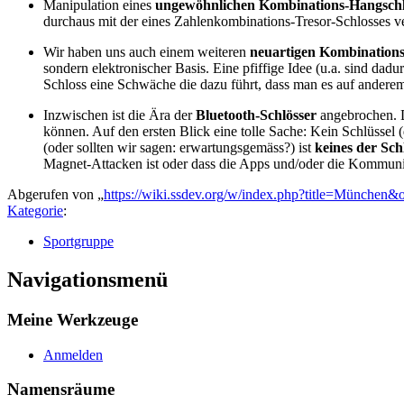
Manipulation eines
ungewöhnlichen Kombinations-Hangschlo
durchaus mit der eines Zahlenkombinations-Tresor-Schlosses ve
Wir haben uns auch einem weiteren
neuartigen Kombinations
sondern elektronischer Basis. Eine pfiffige Idee (u.a. sind d
Schloss eine Schwäche die dazu führt, dass man es auf anderem 
Inzwischen ist die Ära der
Bluetooth-Schlösser
angebrochen. D
können. Auf den ersten Blick eine tolle Sache: Kein Schlüssel 
(oder sollten wir sagen: erwartungsgemäss?) ist
keines der Schl
Magnet-Attacken ist oder dass die Apps und/oder die Kommun
Abgerufen von „
https://wiki.ssdev.org/w/index.php?title=München&
Kategorie
:
Sportgruppe
Navigationsmenü
Meine Werkzeuge
Anmelden
Namensräume