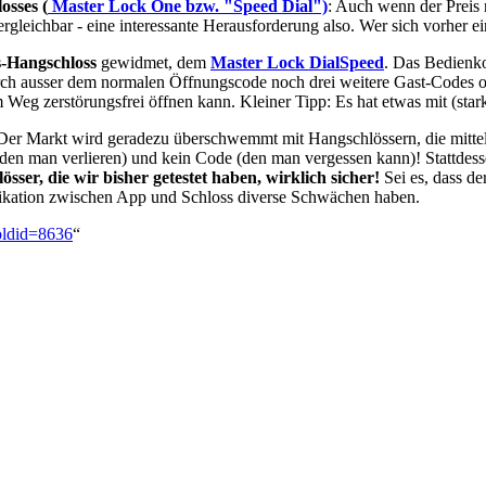
sses (
Master Lock One bzw. "Speed Dial")
: Auch wenn der Preis 
rgleichbar - eine interessante Herausforderung also. Wer sich vorher 
-Hangschloss
gewidmet, dem
Master Lock DialSpeed
. Das Bedienko
adurch ausser dem normalen Öffnungscode noch drei weitere Gast-Codes 
Weg zerstörungsfrei öffnen kann. Kleiner Tipp: Es hat etwas mit (star
er Markt wird geradezu überschwemmt mit Hangschlössern, die mittel
(den man verlieren) und kein Code (den man vergessen kann)! Stattdessen
össer, die wir bisher getestet haben, wirklich sicher!
Sei es, dass d
ikation zwischen App und Schloss diverse Schwächen haben.
oldid=8636
“